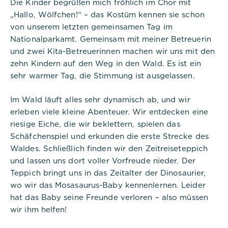
Die Kinder begrüßen mich fröhlich im Chor mit
Website benötigt und helfen dabei, unsere
„Hallo, Wölfchen!“ – das Kostüm kennen sie schon
Website nutzbar zu machen sowie Zugriffe auf
von unserem letzten gemeinsamen Tag im
sichere Bereiche unserer Website ermöglichen.
Nationalparkamt. Gemeinsam mit meiner Betreuerin
Cookie Informationen anzeigen
und zwei Kita-Betreuerinnen machen wir uns mit den
zehn Kindern auf den Weg in den Wald. Es ist ein
sehr warmer Tag, die Stimmung ist ausgelassen.
Titel:
Im Wald läuft alles sehr dynamisch ab, und wir
PHPSESSID
erleben viele kleine Abenteuer. Wir entdecken eine
Anbieter:
riesige Eiche, die wir beklettern, spielen das
Commerzbank Umweltpraktikum
Schäfchenspiel und erkunden die erste Strecke des
Waldes. Schließlich finden wir den Zeitreiseteppich
Cookies:
und lassen uns dort voller Vorfreude nieder. Der
Teppich bringt uns in das Zeitalter der Dinosaurier,
Cookie Name:
wo wir das Mosasaurus-Baby kennenlernen. Leider
PHPSESSID
hat das Baby seine Freunde verloren – also müssen
wir ihm helfen!
Dauer:
Session