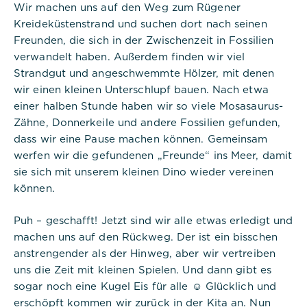
Wir machen uns auf den Weg zum Rügener
Beschreibung:
Kreideküstenstrand und suchen dort nach seinen
Dieses Cookie ist nativ für PHP-
Freunden, die sich in der Zwischenzeit in Fossilien
Anwendungen. Das Cookie wird
verwandelt haben. Außerdem finden wir viel
verwendet, um die eindeutige
Sitzungs-ID eines Benutzers zu
Strandgut und angeschwemmte Hölzer, mit denen
speichern und zu identifizieren, um
wir einen kleinen Unterschlupf bauen. Nach etwa
die Benutzersitzung auf der
einer halben Stunde haben wir so viele Mosasaurus-
Website zu verwalten. Das Cookie
ist ein Session-Cookie und wird
Zähne, Donnerkeile und andere Fossilien gefunden,
gelöscht, wenn alle Browserfenster
dass wir eine Pause machen können. Gemeinsam
geschlossen sind.
werfen wir die gefundenen „Freunde“ ins Meer, damit
sie sich mit unserem kleinen Dino wieder vereinen
können.
Puh – geschafft! Jetzt sind wir alle etwas erledigt und
machen uns auf den Rückweg. Der ist ein bisschen
Titel:
dpconsentmanagement
anstrengender als der Hinweg, aber wir vertreiben
uns die Zeit mit kleinen Spielen. Und dann gibt es
Anbieter:
sogar noch eine Kugel Eis für alle ☺ Glücklich und
Commerzbank Umweltpraktikum
erschöpft kommen wir zurück in der Kita an. Nun