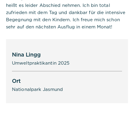
heißt es leider Abschied nehmen. Ich bin total
Cookies:
zufrieden mit dem Tag und dankbar für die intensive
Begegnung mit den Kindern. Ich freue mich schon
Cookie Name:
sehr auf den nächsten Ausflug in einem Monat!
dpconsentmanagement
Dauer:
1 Jahr
Nina Lingg
Beschreibung:
Umweltpraktikantin 2025
Das Cookie wird von DER PUNKT
Consent Management gesetzt und
wird verwendet, um zu speichern,
Ort
ob der Benutzer der Verwendung
von Cookies zugestimmt hat oder
Nationalpark Jasmund
nicht. Es werden keine
personenbezogenen Daten
gespeichert.