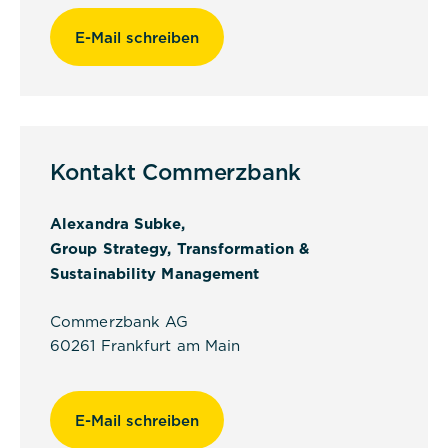
E-Mail schreiben
Titel:
dpconsentmanagement
Anbieter:
Kontakt Commerzbank
Commerzbank Umweltpraktikum
Alexandra Subke,
Cookies:
Group Strategy, Transformation &
Sustainability Management
Cookie Name:
dpconsentmanagement
Commerzbank AG
Dauer:
60261 Frankfurt am Main
1 Jahr
Beschreibung:
E-Mail schreiben
Das Cookie wird von DER PUNKT
Consent Management gesetzt und