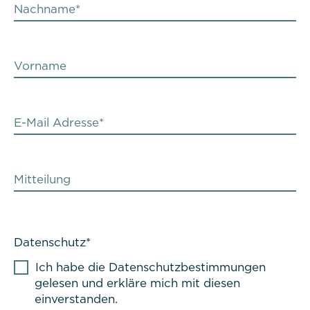
Nachname
*
Vorname
Notwendig
E-Mail Adresse
*
Diese werden für die Grundfunktionen der
Website benötigt und helfen dabei, unsere
Website nutzbar zu machen sowie Zugriffe auf
sichere Bereiche unserer Website ermöglichen.
Mitteilung
Cookie Informationen anzeigen
Datenschutz
*
Titel:
Ich habe die Datenschutzbestimmungen
PHPSESSID
gelesen und erkläre mich mit diesen
einverstanden.
Anbieter: