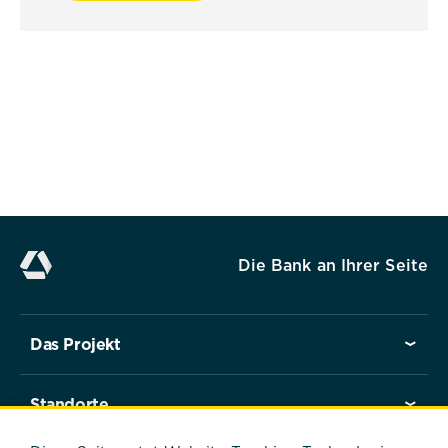
wird verwendet, um zu speichern,
ob der Benutzer der Verwendung
von Cookies zugestimmt hat oder
nicht. Es werden keine
personenbezogenen Daten
gespeichert.
Alle akzeptieren
Die Bank an Ihrer Seite
Speichern
Das Projekt
Ablehnen
Standorte
Impressum
Datenschutz