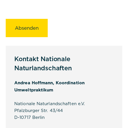
Commerzbank Umweltpraktikum
Cookies:
Cookie Name:
PHPSESSID
Dauer:
Session
Kontakt Nationale
Beschreibung:
Naturlandschaften
Dieses Cookie ist nativ für PHP-
Anwendungen. Das Cookie wird
verwendet, um die eindeutige
Andrea Hoffmann, Koordination
Sitzungs-ID eines Benutzers zu
Umweltpraktikum
speichern und zu identifizieren, um
die Benutzersitzung auf der
Website zu verwalten. Das Cookie
Nationale Naturlandschaften e.V.
ist ein Session-Cookie und wird
Pfalzburger Str. 43/44
gelöscht, wenn alle Browserfenster
D-10717 Berlin
geschlossen sind.