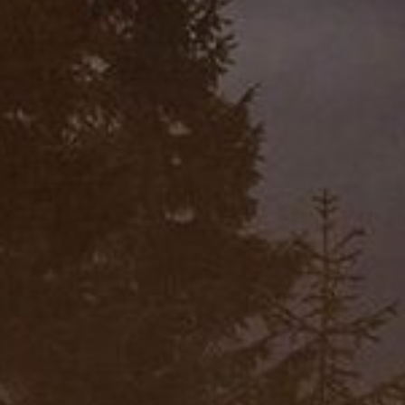
Cookie Name:
dpconsentmanagement
Dauer:
1 Jahr
Beschreibung:
Das Cookie wird von DER PUNKT
Consent Management gesetzt und
wird verwendet, um zu speichern,
ob der Benutzer der Verwendung
von Cookies zugestimmt hat oder
nicht. Es werden keine
personenbezogenen Daten
gespeichert.
Alle akzeptieren