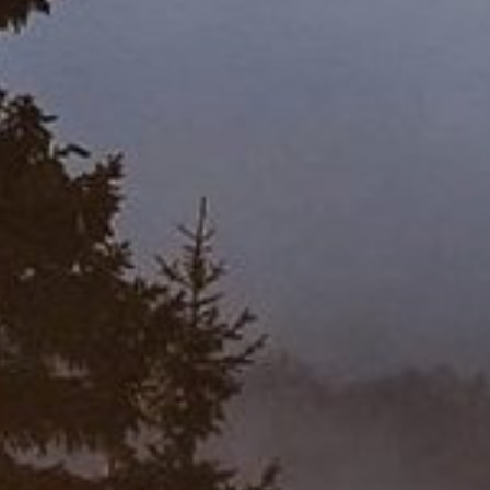
verwendet, um die eindeutige
Sitzungs-ID eines Benutzers zu
speichern und zu identifizieren, um
die Benutzersitzung auf der
Website zu verwalten. Das Cookie
ist ein Session-Cookie und wird
gelöscht, wenn alle Browserfenster
geschlossen sind.
Titel:
dpconsentmanagement
Anbieter:
Commerzbank Umweltpraktikum
Cookies: