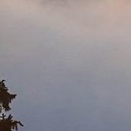
Cookie Informationen anzeigen
Titel:
PHPSESSID
Anbieter:
Commerzbank Umweltpraktikum
Cookies:
Cookie Name:
PHPSESSID
Dauer:
Session
Beschreibung:
Dieses Cookie ist nativ für PHP-
Anwendungen. Das Cookie wird