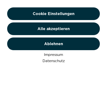
Cookie Einstellungen
Alle akzeptieren
Nationalparks
Ablehnen
Impressum
Datenschutz
Nationalparks sind Landschaften, in
denen Natur Natur bleiben soll. Sie