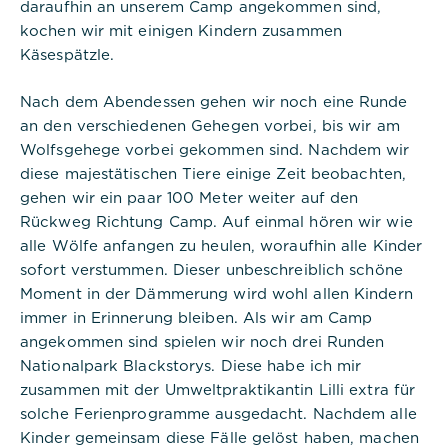
daraufhin an unserem Camp angekommen sind,
kochen wir mit einigen Kindern zusammen
Käsespätzle.
Nach dem Abendessen gehen wir noch eine Runde
Titel:
an den verschiedenen Gehegen vorbei, bis wir am
dpconsentmanagement
Wolfsgehege vorbei gekommen sind. Nachdem wir
diese majestätischen Tiere einige Zeit beobachten,
Anbieter:
gehen wir ein paar 100 Meter weiter auf den
Commerzbank Umweltpraktikum
Rückweg Richtung Camp. Auf einmal hören wir wie
alle Wölfe anfangen zu heulen, woraufhin alle Kinder
Cookies:
sofort verstummen. Dieser unbeschreiblich schöne
Moment in der Dämmerung wird wohl allen Kindern
Cookie Name:
immer in Erinnerung bleiben. Als wir am Camp
dpconsentmanagement
angekommen sind spielen wir noch drei Runden
Dauer:
Nationalpark Blackstorys. Diese habe ich mir
1 Jahr
zusammen mit der Umweltpraktikantin Lilli extra für
solche Ferienprogramme ausgedacht. Nachdem alle
Beschreibung:
Kinder gemeinsam diese Fälle gelöst haben, machen
Das Cookie wird von DER PUNKT