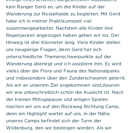
Anbieter:
kam Ranger Gerd an, um die Kinder auf der
Commerzbank Umweltpraktikum
Wanderung zur Rosselhalde zu begleiten. Mit Gerd
habe ich in meiner Praktikumszeit viel
Cookies:
zusammengearbeitet. Nachdem alle Kinder ihre
Regenjacken angezogen haben gehen wir los. Der
Cookie Name:
Hinweg ist drei Kilometer lang. Viele Kinder stellen
PHPSESSID
uns neugierige Fragen, denn Gerd hat sich
unterschiedliche Themenschwerpunkte auf der
Dauer:
Session
Wanderung überlegt und ich assistiere ihm. Es wird
vieles über die Flora und Fauna des Nationalparks
Beschreibung:
und insbesondere über den Zunderschwamm gelernt.
Dieses Cookie ist nativ für PHP-
Als wir an unserem Ziel angekommen sind,staunen
Anwendungen. Das Cookie wird
verwendet, um die eindeutige
wir wie unbeschreiblich schön die Aussicht ist. Nach
Sitzungs-ID eines Benutzers zu
der kleinen Mittagspause und einigen Spielen
speichern und zu identifizieren, um
machen wir uns auf den Rückweg Richtung Camp,
die Benutzersitzung auf der
Website zu verwalten. Das Cookie
denn ein Highlight wartet auf uns. In der Nähe
ist ein Session-Cookie und wird
unseres Camps befindet sich der Turm der
gelöscht, wenn alle Browserfenster
Wildenburg, den wir besteigen werden. Als wir
geschlossen sind.