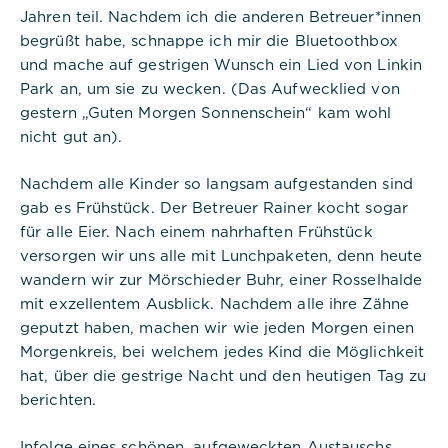
Jahren teil. Nachdem ich die anderen Betreuer*innen
begrüßt habe, schnappe ich mir die Bluetoothbox
und mache auf gestrigen Wunsch ein Lied von Linkin
Park an, um sie zu wecken. (Das Aufwecklied von
gestern „Guten Morgen Sonnenschein“ kam wohl
nicht gut an).
Notwendig
Nachdem alle Kinder so langsam aufgestanden sind
Diese werden für die Grundfunktionen der
gab es Frühstück. Der Betreuer Rainer kocht sogar
Website benötigt und helfen dabei, unsere
für alle Eier. Nach einem nahrhaften Frühstück
Website nutzbar zu machen sowie Zugriffe auf
versorgen wir uns alle mit Lunchpaketen, denn heute
sichere Bereiche unserer Website ermöglichen.
wandern wir zur Mörschieder Buhr, einer Rosselhalde
mit exzellentem Ausblick. Nachdem alle ihre Zähne
Cookie Informationen anzeigen
geputzt haben, machen wir wie jeden Morgen einen
Morgenkreis, bei welchem jedes Kind die Möglichkeit
hat, über die gestrige Nacht und den heutigen Tag zu
berichten.
Titel:
PHPSESSID
Infolge eines schönen, aufgeweckten Austauschs