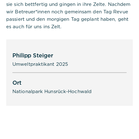
sie sich bettfertig und gingen in ihre Zelte. Nachdem
Consent Management gesetzt und
wird verwendet, um zu speichern,
wir Betreuer*innen noch gemeinsam den Tag Revue
ob der Benutzer der Verwendung
passiert und den morgigen Tag geplant haben, geht
von Cookies zugestimmt hat oder
es auch für uns ins Zelt.
nicht. Es werden keine
personenbezogenen Daten
gespeichert.
Philipp Steiger
Umweltpraktikant 2025
Ort
Alle akzeptieren
Nationalpark Hunsrück-Hochwald
Speichern
Ablehnen