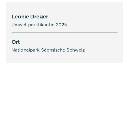
von Cookies zugestimmt hat oder
nicht. Es werden keine
personenbezogenen Daten
Leonie Dreger
gespeichert.
Umweltpraktikantin 2025
Ort
Nationalpark Sächsische Schweiz
Alle akzeptieren
Speichern
Ablehnen
Impressum
Datenschutz