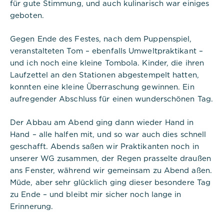
für gute Stimmung, und auch kulinarisch war einiges
geboten.
Titel:
Gegen Ende des Festes, nach dem Puppenspiel,
dpconsentmanagement
veranstalteten Tom – ebenfalls Umweltpraktikant –
und ich noch eine kleine Tombola. Kinder, die ihren
Anbieter:
Commerzbank Umweltpraktikum
Laufzettel an den Stationen abgestempelt hatten,
konnten eine kleine Überraschung gewinnen. Ein
Cookies:
aufregender Abschluss für einen wunderschönen Tag.
Cookie Name:
Der Abbau am Abend ging dann wieder Hand in
dpconsentmanagement
Hand – alle halfen mit, und so war auch dies schnell
geschafft. Abends saßen wir Praktikanten noch in
Dauer:
unserer WG zusammen, der Regen prasselte draußen
1 Jahr
ans Fenster, während wir gemeinsam zu Abend aßen.
Müde, aber sehr glücklich ging dieser besondere Tag
Beschreibung:
Das Cookie wird von DER PUNKT
zu Ende – und bleibt mir sicher noch lange in
Consent Management gesetzt und
Erinnerung.
wird verwendet, um zu speichern,
ob der Benutzer der Verwendung