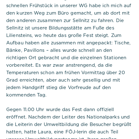
schnellen Frühstück in unserer WG habe ich mich auf
den kurzen Weg zum Büro gemacht, um ab dort mit
den anderen zusammen zur Sellnitz zu fahren. Die
Sellnitz ist unsere Bildungsstätte am Fuße des
Notwendig
Liliensteins, wo heute das große Fest steigt. Zum
Aufbau haben alle zusammen mit angepackt: Tische,
Diese werden für die Grundfunktionen der
Bänke, Pavillons – alles wurde schnell an den
Website benötigt und helfen dabei, unsere
richtigen Ort gebracht und die einzelnen Stationen
Website nutzbar zu machen sowie Zugriffe auf
vorbereitet. Es war zwar anstrengend, da die
sichere Bereiche unserer Website ermöglichen.
Temperaturen schon am frühen Vormittag über 20
Grad erreichten, aber auch sehr gesellig und mit
Cookie Informationen anzeigen
jedem Handgriff stieg die Vorfreude auf den
kommenden Tag.
Titel:
Gegen 11.00 Uhr wurde das Fest dann offiziell
PHPSESSID
eröffnet. Nachdem der Leiter des Nationalparks und
die Leiterin der Umweltbildung die Besucher begrüßt
Anbieter:
Commerzbank Umweltpraktikum
hatten, hatte Laura, eine FÖJ-lerin die auch Teil