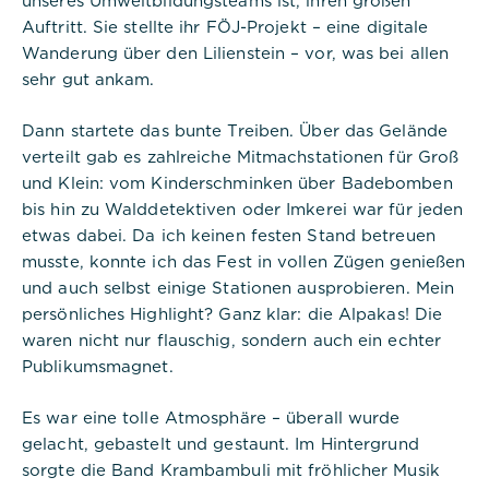
unseres Umweltbildungsteams ist, ihren großen
Cookies:
Auftritt. Sie stellte ihr FÖJ-Projekt – eine digitale
Wanderung über den Lilienstein – vor, was bei allen
Cookie Name:
sehr gut ankam.
PHPSESSID
Dann startete das bunte Treiben. Über das Gelände
Dauer:
verteilt gab es zahlreiche Mitmachstationen für Groß
Session
und Klein: vom Kinderschminken über Badebomben
bis hin zu Walddetektiven oder Imkerei war für jeden
Beschreibung:
Dieses Cookie ist nativ für PHP-
etwas dabei. Da ich keinen festen Stand betreuen
Anwendungen. Das Cookie wird
musste, konnte ich das Fest in vollen Zügen genießen
verwendet, um die eindeutige
und auch selbst einige Stationen ausprobieren. Mein
Sitzungs-ID eines Benutzers zu
speichern und zu identifizieren, um
persönliches Highlight? Ganz klar: die Alpakas! Die
die Benutzersitzung auf der
waren nicht nur flauschig, sondern auch ein echter
Website zu verwalten. Das Cookie
Publikumsmagnet.
ist ein Session-Cookie und wird
gelöscht, wenn alle Browserfenster
geschlossen sind.
Es war eine tolle Atmosphäre – überall wurde
gelacht, gebastelt und gestaunt. Im Hintergrund
sorgte die Band Krambambuli mit fröhlicher Musik