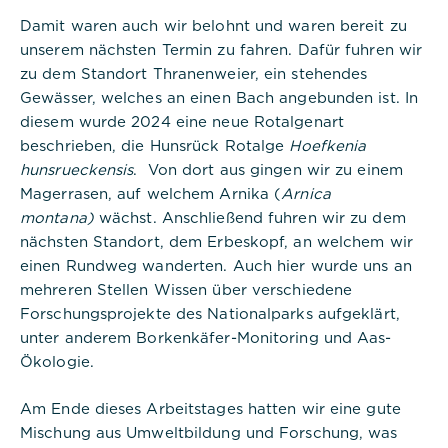
Damit waren auch wir belohnt und waren bereit zu
unserem nächsten Termin zu fahren. Dafür fuhren wir
zu dem Standort Thranenweier, ein stehendes
Gewässer, welches an einen Bach angebunden ist. In
Titel:
diesem wurde 2024 eine neue Rotalgenart
dpconsentmanagement
beschrieben, die Hunsrück Rotalge
Hoefkenia
hunsrueckensis
. Von dort aus gingen wir zu einem
Anbieter:
Commerzbank Umweltpraktikum
Magerrasen, auf welchem Arnika (
Arnica
montana)
wächst. Anschließend fuhren wir zu dem
Cookies:
nächsten Standort, dem Erbeskopf, an welchem wir
einen Rundweg wanderten. Auch hier wurde uns an
Cookie Name:
mehreren Stellen Wissen über verschiedene
dpconsentmanagement
Forschungsprojekte des Nationalparks aufgeklärt,
unter anderem Borkenkäfer-Monitoring und Aas-
Dauer:
Ökologie.
1 Jahr
Am Ende dieses Arbeitstages hatten wir eine gute
Beschreibung:
Das Cookie wird von DER PUNKT
Mischung aus Umweltbildung und Forschung, was