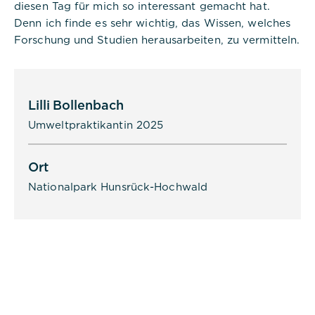
Consent Management gesetzt und
diesen Tag für mich so interessant gemacht hat.
wird verwendet, um zu speichern,
Denn ich finde es sehr wichtig, das Wissen, welches
ob der Benutzer der Verwendung
von Cookies zugestimmt hat oder
Forschung und Studien herausarbeiten, zu vermitteln.
nicht. Es werden keine
personenbezogenen Daten
gespeichert.
Lilli Bollenbach
Umweltpraktikantin 2025
Ort
Alle akzeptieren
Nationalpark Hunsrück-Hochwald
Speichern
Ablehnen
Impressum
Datenschutz