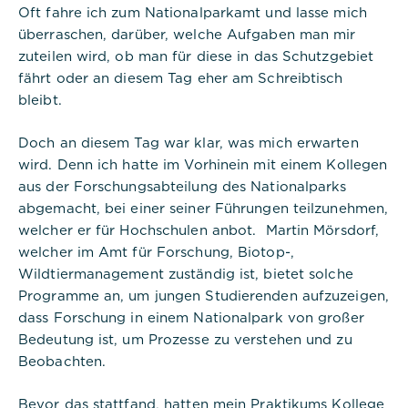
Oft fahre ich zum Nationalparkamt und lasse mich
überraschen, darüber, welche Aufgaben man mir
zuteilen wird, ob man für diese in das Schutzgebiet
fährt oder an diesem Tag eher am Schreibtisch
bleibt.
Notwendig
Doch an diesem Tag war klar, was mich erwarten
wird. Denn ich hatte im Vorhinein mit einem Kollegen
Diese werden für die Grundfunktionen der
aus der Forschungsabteilung des Nationalparks
Website benötigt und helfen dabei, unsere
abgemacht, bei einer seiner Führungen teilzunehmen,
Website nutzbar zu machen sowie Zugriffe auf
welcher er für Hochschulen anbot. Martin Mörsdorf,
sichere Bereiche unserer Website ermöglichen.
welcher im Amt für Forschung, Biotop-,
Wildtiermanagement zuständig ist, bietet solche
Cookie Informationen anzeigen
Programme an, um jungen Studierenden aufzuzeigen,
dass Forschung in einem Nationalpark von großer
Bedeutung ist, um Prozesse zu verstehen und zu
Titel:
Beobachten.
PHPSESSID
Bevor das stattfand, hatten mein Praktikums Kollege