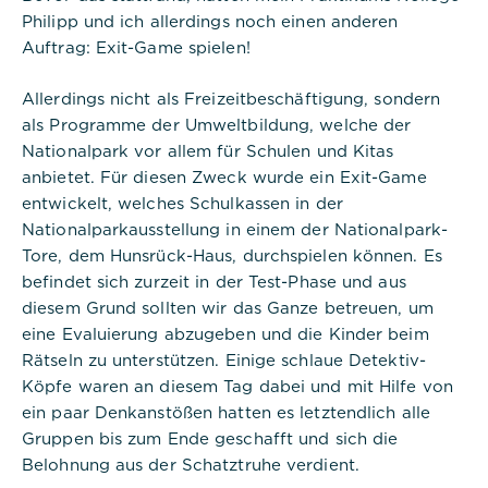
Anbieter:
Commerzbank Umweltpraktikum
Philipp und ich allerdings noch einen anderen
Auftrag: Exit-Game spielen!
Cookies:
Allerdings nicht als Freizeitbeschäftigung, sondern
als Programme der Umweltbildung, welche der
Cookie Name:
PHPSESSID
Nationalpark vor allem für Schulen und Kitas
anbietet. Für diesen Zweck wurde ein Exit-Game
Dauer:
entwickelt, welches Schulkassen in der
Session
Nationalparkausstellung in einem der Nationalpark-
Tore, dem Hunsrück-Haus, durchspielen können. Es
Beschreibung:
befindet sich zurzeit in der Test-Phase und aus
Dieses Cookie ist nativ für PHP-
Anwendungen. Das Cookie wird
diesem Grund sollten wir das Ganze betreuen, um
verwendet, um die eindeutige
eine Evaluierung abzugeben und die Kinder beim
Sitzungs-ID eines Benutzers zu
Rätseln zu unterstützen. Einige schlaue Detektiv-
speichern und zu identifizieren, um
die Benutzersitzung auf der
Köpfe waren an diesem Tag dabei und mit Hilfe von
Website zu verwalten. Das Cookie
ein paar Denkanstößen hatten es letztendlich alle
ist ein Session-Cookie und wird
Gruppen bis zum Ende geschafft und sich die
gelöscht, wenn alle Browserfenster
geschlossen sind.
Belohnung aus der Schatztruhe verdient.