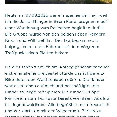
Heute am 07.08.2025 war ein spannender Tag, weil
ich die Junior Ranger in ihrem Ferienprogramm auf
einer Wanderung zum Rachelsee begleiten durfte.
Die Gruppe wurde von den beiden lieben Rangern
Kristin und Willi geführt. Der Tag begann recht
holprig, indem mein Fahrrad auf dem Weg zum
Treffpunkt einen Platten bekam.
Da dies schon ziemlich am Anfang geschah habe ich
erst einmal eine dreiviertel Stunde das schwere E-
Notwendig
Bike durch den Wald schieben dürfen. Die Ranger
warteten schon auf mich und beschäftigten die
Diese werden für die Grundfunktionen der
Kinder so lange mit Spielen. Die Kinder Gruppe
Website benötigt und helfen dabei, unsere
kannte ich vom Tag zuvor bereits von ihrem Ausflug
Website nutzbar zu machen sowie Zugriffe auf
ins Jugendwaldheim. Alle begrüßten mich freundlich
sichere Bereiche unserer Website ermöglichen.
und wir starteten mit der Wanderung. Bereits zu
Beginn wurden die Kinder gebeten, nach einem