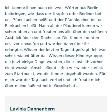
Sitzungs-ID eines Benutzers zu
speichern und zu identifizieren, um
Ich konnte ihnen auch ein zwei Wörter aus Berlin
die Benutzersitzung auf der
beibringen, wie dass der Krapfen oder Berliner bei
Website zu verwalten. Das Cookie
uns Pfannkuchen heißt und der Pfannkuchen bei uns
ist ein Session-Cookie und wird
gelöscht, wenn alle Browserfenster
Eierkuchen heißt. Nach all der Plauderei kamen wir
geschlossen sind.
schon oben an und freuten uns alle über den schönen
Ausblick über den Rachelsee. Die Kinder konnten
erst verschnaufen und wurden dann über ihr
erlangtes Wissen der letzten Tage abgefragt. Ich war
sehr erstaunt über das Wissen dieser Kindergruppe,
die jetzt einige Dinge wussten, die selbst ich vorher
Titel:
nicht wusste. Anschließend liefen wir wieder zurück
dpconsentmanagement
zum Startpunkt, wo die Kinder abgeholt wurden. Für
Anbieter:
mich war der Tag auch vorbei und ich freute mich
Commerzbank Umweltpraktikum
über meine äußerst nette Gesellschaft.
Cookies:
Cookie Name:
Lavinia Dannenberg