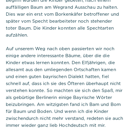
Cookie Informationen anzeigen
auffälligen Baum am Wegrand Ausschau zu halten.
Dies war ein erst vom Borkenkäfer betroffener und
später vom Specht bearbeiteter noch stehender
Titel:
toter Baum. Die Kinder konnten alle Spechtarten
PHPSESSID
aufzählen.
Anbieter:
Commerzbank Umweltpraktikum
Auf unserem Weg nach oben passierten wir noch
einige andere interessante Bäume, über die die
Cookies:
Kinder etwas lernen konnten. Den Elfjährigen, die
allesamt aus den umliegenden Ortschaften kamen
Cookie Name:
und einen guten bayrischen Dialekt hatten, fiel
PHPSESSID
schnell auf, dass ich sie des Öfteren überhaupt nicht
verstehen konnte. So machten sie sich den Spaß, mir
Dauer:
als gebürtige Berlinerin einige Bayrische Wörter
Session
beizubringen. Am witzigsten fand ich Bam und Bom
für Baum und Boden. Und wenn ich die Kinder
Beschreibung:
Dieses Cookie ist nativ für PHP-
zwischendurch nicht mehr verstand, redeten sie auch
Anwendungen. Das Cookie wird
immer wieder ganz lieb Hochdeutsch mit mir.
verwendet, um die eindeutige