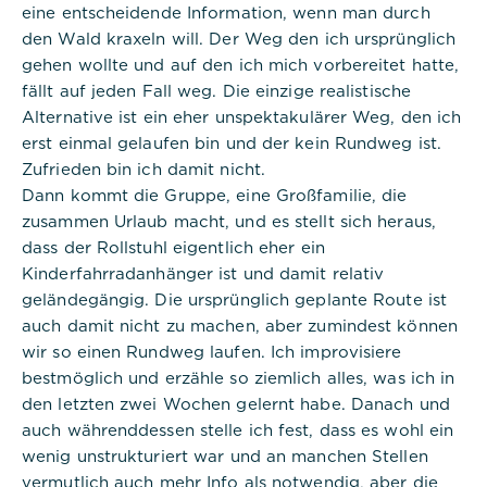
eine entscheidende Information, wenn man durch
Dauer:
den Wald kraxeln will. Der Weg den ich ursprünglich
Session
gehen wollte und auf den ich mich vorbereitet hatte,
Beschreibung:
fällt auf jeden Fall weg. Die einzige realistische
Dieses Cookie ist nativ für PHP-
Alternative ist ein eher unspektakulärer Weg, den ich
Anwendungen. Das Cookie wird
erst einmal gelaufen bin und der kein Rundweg ist.
verwendet, um die eindeutige
Sitzungs-ID eines Benutzers zu
Zufrieden bin ich damit nicht.
speichern und zu identifizieren, um
Dann kommt die Gruppe, eine Großfamilie, die
die Benutzersitzung auf der
zusammen Urlaub macht, und es stellt sich heraus,
Website zu verwalten. Das Cookie
ist ein Session-Cookie und wird
dass der Rollstuhl eigentlich eher ein
gelöscht, wenn alle Browserfenster
Kinderfahrradanhänger ist und damit relativ
geschlossen sind.
geländegängig. Die ursprünglich geplante Route ist
auch damit nicht zu machen, aber zumindest können
wir so einen Rundweg laufen. Ich improvisiere
bestmöglich und erzähle so ziemlich alles, was ich in
den letzten zwei Wochen gelernt habe. Danach und
auch währenddessen stelle ich fest, dass es wohl ein
Titel:
dpconsentmanagement
wenig unstrukturiert war und an manchen Stellen
vermutlich auch mehr Info als notwendig, aber die