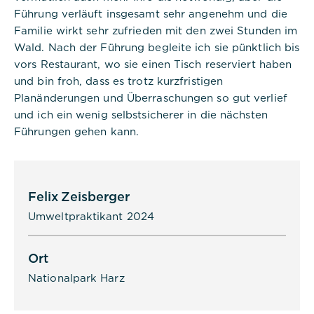
Anbieter:
Führung verläuft insgesamt sehr angenehm und die
Commerzbank Umweltpraktikum
Familie wirkt sehr zufrieden mit den zwei Stunden im
Wald. Nach der Führung begleite ich sie pünktlich bis
Cookies:
vors Restaurant, wo sie einen Tisch reserviert haben
und bin froh, dass es trotz kurzfristigen
Cookie Name:
Planänderungen und Überraschungen so gut verlief
dpconsentmanagement
und ich ein wenig selbstsicherer in die nächsten
Führungen gehen kann.
Dauer:
1 Jahr
Beschreibung:
Das Cookie wird von DER PUNKT
Felix Zeisberger
Consent Management gesetzt und
Umweltpraktikant 2024
wird verwendet, um zu speichern,
ob der Benutzer der Verwendung
von Cookies zugestimmt hat oder
nicht. Es werden keine
Ort
personenbezogenen Daten
Nationalpark Harz
gespeichert.