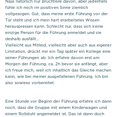
Naja natürlich nur Bruchteile davon, aber jedenfalls
fühle ich mich im positiven Sinne ziemlich
Diese werden für die Grundfunktionen der
vollgesogen. Gut, dass meine erste Führung vor der
Website benötigt und helfen dabei, unsere
Tür steht und ich mein hart erarbeitetes Wissen
Website nutzbar zu machen sowie Zugriffe auf
herauspressen kann. Schlecht nur, dass sich keine
sichere Bereiche unserer Website ermöglichen.
einzige Person für die Führung anmeldet und sie
deshalb ausfällt…
Cookie Informationen anzeigen
Vielleicht aus Mitleid, vielleicht aber auch aus eigener
Limitation, drückt mir ein Tag später ein Kollege eine
seiner Führungen ab. Ich erfahre davon erst am
Titel:
Morgen der Führung, ca. 2h bevor sie anfängt, aber
PHPSESSID
ich freue mich, weil ich inhaltlich das Gleiche machen
Anbieter:
kann, wie bei meiner ausgefallenen Führung. Ich bin
Commerzbank Umweltpraktikum
also sowieso vorbereitet.
Cookies:
Eine Stunde vor Beginn der Führung erfahre ich dann
Cookie Name:
noch, dass die Gruppe mit einem Kinderwagen und
PHPSESSID
einem Rollstuhl angemeldet ist. Das ist dann doch