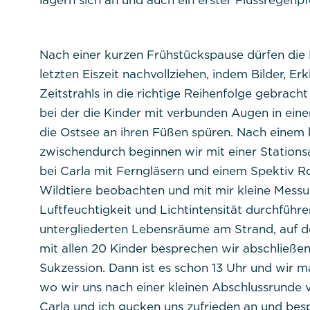
lagern sich an und auch ein erster Flussregenpf
Dauer:
Cookies:
Nach einer kurzen Frühstückspause dürfen die K
Beschreibung:
letzten Eiszeit nachvollziehen, indem Bilder, E
Zeitstrahls in die richtige Reihenfolge gebrac
bei der die Kinder mit verbunden Augen in ein
die Ostsee an ihren Füßen spüren. Nach einem 
zwischendurch beginnen wir mit einer Station
bei Carla mit Ferngläsern und einem Spektiv R
Titel:
dpconsentmanagem
Wildtiere beobachten und mit mir kleine Mess
Luftfeuchtigkeit und Lichtintensität durchführ
Anbieter:
Commerzbank Umwel
untergliederten Lebensräume am Strand, auf d
mit allen 20 Kinder besprechen wir abschließe
Cookie Name:
Sukzession. Dann ist es schon 13 Uhr und wir
wo wir uns nach einer kleinen Abschlussrunde 
Dauer:
Carla und ich gucken uns zufrieden an und b
Cookies: