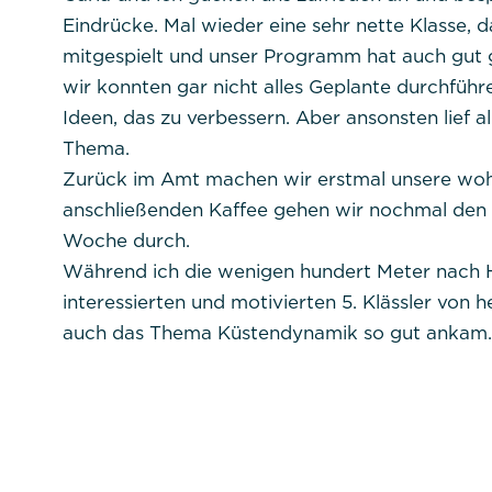
Eindrücke. Mal wieder eine sehr nette Klasse, d
Beschreibung:
mitgespielt und unser Programm hat auch gut ge
wir konnten gar nicht alles Geplante durchführ
Ideen, das zu verbessern. Aber ansonsten lief 
Thema.
Zurück im Amt machen wir erstmal unsere wohl
anschließenden Kaffee gehen wir nochmal den P
Woche durch.
Während ich die wenigen hundert Meter nach H
Alle akzeptieren
Speichern
Ab
interessierten und motivierten 5. Klässler von 
auch das Thema Küstendynamik so gut ankam.
Impressum
Datenschutz