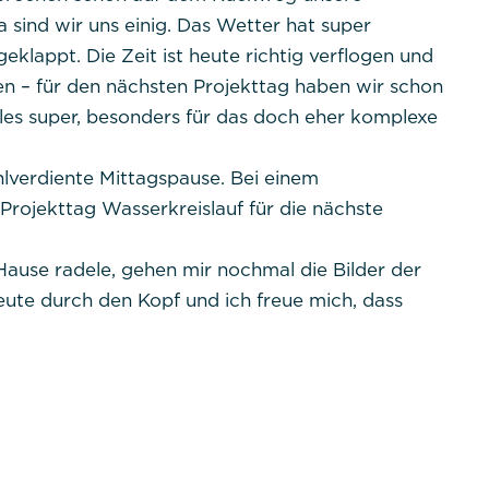
a sind wir uns einig. Das Wetter hat super
Das Cookie wird von DER PUNKT Consent Management 
zu speichern, ob der Benutzer der Verwendung von Cook
klappt. Die Zeit ist heute richtig verflogen und
werden keine personenbezogenen Daten gespeichert.
en – für den nächsten Projekttag haben wir schon
alles super, besonders für das doch eher komplexe
verdiente Mittagspause. Bei einem
rojekttag Wasserkreislauf für die nächste
ause radele, gehen mir nochmal die Bilder der
lehnen
heute durch den Kopf und ich freue mich, dass