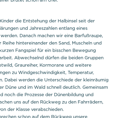
eifer brütet schon am Ufer.
Session
Dieses Cookie ist nativ für PHP-Anwendungen. Das Coo
inder die Entstehung der Halbinsel seit der
eindeutige Sitzungs-ID eines Benutzers zu speichern und
Benutzersitzung auf der Website zu verwalten. Das Cook
rklärungen und Jahreszahlen entlang eines
gelöscht, wenn alle Browserfenster geschlossen sind.
ht werden. Danach machen wir eine Barfußraupe,
er Reihe hintereinander den Sand, Muscheln und
kurzen Fangspiel für ein bisschen Bewegung
sarbeit. Abwechselnd dürfen die beiden Gruppen
otwild, Graureiher, Kormorane und weitere
ent
ungen zu Windgeschwindigkeit, Temperatur,
en. Dabei werden die Unterschiede der kleinräumig
tpraktikum
er Düne und im Wald schnell deutlich. Gemeinsam
nd noch die Prozesse der Dünenbildung und
dpconsentmanagement
 machen uns auf den Rückweg zu den Fahrrädern,
von der Klasse verabschieden.
1 Jahr
esprechen schon auf dem Rückweg unsere