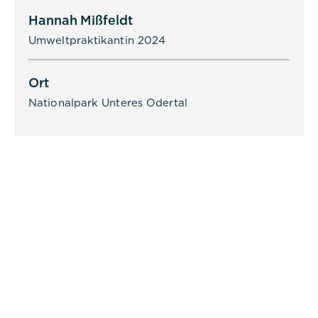
Cookie Name:
dpconsentmanagement
Hannah Mißfeldt
Umweltpraktikantin 2024
Dauer:
1 Jahr
Ort
Beschreibung:
Nationalpark Unteres Odertal
Das Cookie wird von DER PUNKT
Consent Management gesetzt und
wird verwendet, um zu speichern,
ob der Benutzer der Verwendung
von Cookies zugestimmt hat oder
nicht. Es werden keine
personenbezogenen Daten
gespeichert.
Alle akzeptieren