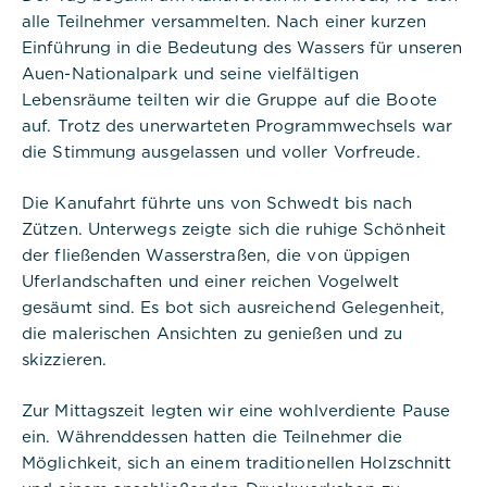
alle Teilnehmer versammelten. Nach einer kurzen
Cookie Informationen anzeigen
Einführung in die Bedeutung des Wassers für unseren
Auen-Nationalpark und seine vielfältigen
Lebensräume teilten wir die Gruppe auf die Boote
Titel:
auf. Trotz des unerwarteten Programmwechsels war
PHPSESSID
die Stimmung ausgelassen und voller Vorfreude.
Anbieter:
Commerzbank Umweltpraktikum
Die Kanufahrt führte uns von Schwedt bis nach
Zützen. Unterwegs zeigte sich die ruhige Schönheit
Cookies:
der fließenden Wasserstraßen, die von üppigen
Uferlandschaften und einer reichen Vogelwelt
Cookie Name:
gesäumt sind. Es bot sich ausreichend Gelegenheit,
PHPSESSID
die malerischen Ansichten zu genießen und zu
skizzieren.
Dauer:
Session
Zur Mittagszeit legten wir eine wohlverdiente Pause
ein. Währenddessen hatten die Teilnehmer die
Beschreibung:
Dieses Cookie ist nativ für PHP-
Möglichkeit, sich an einem traditionellen Holzschnitt
Anwendungen. Das Cookie wird