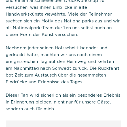
und einem anschließenden Druckworkshop zu
verwendet, um die eindeutige
versuchen, was ihnen Einblicke in alte
Sitzungs-ID eines Benutzers zu
speichern und zu identifizieren, um
Handwerkskünste gewährte. Viele der Teilnehmer
die Benutzersitzung auf der
suchten sich ein Motiv des Nationalparks aus und wir
Website zu verwalten. Das Cookie
als Nationalpark-Team durften uns selbst auch an
ist ein Session-Cookie und wird
gelöscht, wenn alle Browserfenster
dieser Form der Kunst versuchen.
geschlossen sind.
Nachdem jeder seinen Holzschnitt beendet und
gedruckt hatte, machten wir uns nach einem
ereignisreichen Tag auf den Heimweg und kehrten
am Nachmittag nach Schwedt zurück. Die Rückfahrt
bot Zeit zum Austausch über die gesammelten
Titel:
Eindrücke und Erlebnisse des Tages.
dpconsentmanagement
Dieser Tag wird sicherlich als ein besonderes Erlebnis
Anbieter:
Commerzbank Umweltpraktikum
in Erinnerung bleiben, nicht nur für unsere Gäste,
sondern auch für mich.
Cookies: