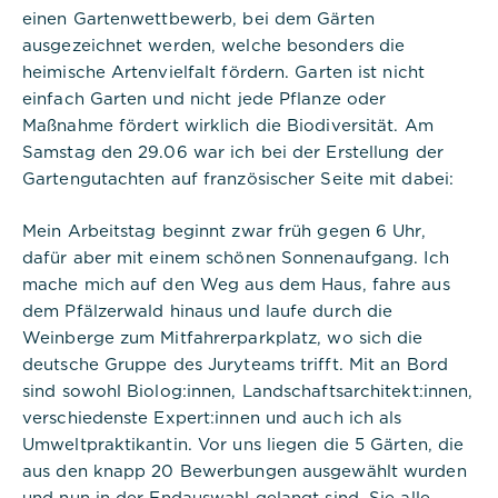
einen Gartenwettbewerb, bei dem Gärten
ausgezeichnet werden, welche besonders die
Notwendig
heimische Artenvielfalt fördern. Garten ist nicht
Diese werden für die Grundfunktionen der
einfach Garten und nicht jede Pflanze oder
Website benötigt und helfen dabei, unsere
Maßnahme fördert wirklich die Biodiversität. Am
Website nutzbar zu machen sowie Zugriffe auf
Samstag den 29.06 war ich bei der Erstellung der
sichere Bereiche unserer Website ermöglichen.
Gartengutachten auf französischer Seite mit dabei:
Cookie Informationen anzeigen
Mein Arbeitstag beginnt zwar früh gegen 6 Uhr,
dafür aber mit einem schönen Sonnenaufgang. Ich
mache mich auf den Weg aus dem Haus, fahre aus
dem Pfälzerwald hinaus und laufe durch die
Titel:
PHPSESSID
Weinberge zum Mitfahrerparkplatz, wo sich die
deutsche Gruppe des Juryteams trifft. Mit an Bord
Anbieter:
sind sowohl Biolog:innen, Landschaftsarchitekt:innen,
Commerzbank Umweltpraktikum
verschiedenste Expert:innen und auch ich als
Umweltpraktikantin. Vor uns liegen die 5 Gärten, die
Cookies:
aus den knapp 20 Bewerbungen ausgewählt wurden
und nun in der Endauswahl gelangt sind. Sie alle