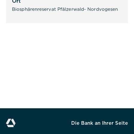
Ort
gespeichert.
Biosphärenreservat Pfälzerwald- Nordvogesen
Alle akzeptieren
Speichern
Ablehnen
Impressum
Datenschutz
Die Bank an Ihrer Seite