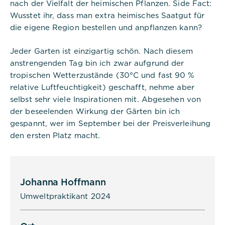
Titel:
nach der Vielfalt der heimischen Pflanzen. Side Fact:
dpconsentmanagement
Wusstet ihr, dass man extra heimisches Saatgut für
die eigene Region bestellen und anpflanzen kann?
Anbieter:
Commerzbank Umweltpraktikum
Jeder Garten ist einzigartig schön. Nach diesem
anstrengenden Tag bin ich zwar aufgrund der
Cookies:
tropischen Wetterzustände (30°C und fast 90 %
relative Luftfeuchtigkeit) geschafft, nehme aber
Cookie Name:
selbst sehr viele Inspirationen mit. Abgesehen von
dpconsentmanagement
der beseelenden Wirkung der Gärten bin ich
gespannt, wer im September bei der Preisverleihung
Dauer:
1 Jahr
den ersten Platz macht.
Beschreibung:
Das Cookie wird von DER PUNKT
Consent Management gesetzt und
Johanna Hoffmann
wird verwendet, um zu speichern,
ob der Benutzer der Verwendung
Umweltpraktikant 2024
von Cookies zugestimmt hat oder
nicht. Es werden keine
personenbezogenen Daten