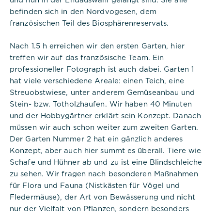
Cookie Name:
befinden sich in den Nordvogesen, dem
PHPSESSID
französischen Teil des Biosphärenreservats.
Dauer:
Session
Nach 1.5 h erreichen wir den ersten Garten, hier
treffen wir auf das französische Team. Ein
Beschreibung:
professioneller Fotograph ist auch dabei. Garten 1
Dieses Cookie ist nativ für PHP-
hat viele verschiedene Areale: einen Teich, eine
Anwendungen. Das Cookie wird
Streuobstwiese, unter anderem Gemüseanbau und
verwendet, um die eindeutige
Sitzungs-ID eines Benutzers zu
Stein- bzw. Totholzhaufen. Wir haben 40 Minuten
speichern und zu identifizieren, um
und der Hobbygärtner erklärt sein Konzept. Danach
die Benutzersitzung auf der
müssen wir auch schon weiter zum zweiten Garten.
Website zu verwalten. Das Cookie
ist ein Session-Cookie und wird
Der Garten Nummer 2 hat ein gänzlich anderes
gelöscht, wenn alle Browserfenster
Konzept, aber auch hier summt es überall. Tiere wie
geschlossen sind.
Schafe und Hühner ab und zu ist eine Blindschleiche
zu sehen. Wir fragen nach besonderen Maßnahmen
für Flora und Fauna (Nistkästen für Vögel und
Fledermäuse), der Art von Bewässerung und nicht
nur der Vielfalt von Pflanzen, sondern besonders