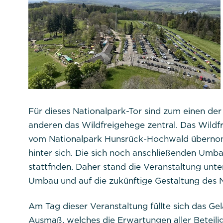
Notwendig
Diese werden für die Grundfunktionen d
sichere Bereiche unserer Website ermög
Cookie Informationen anzeigen
Für dieses Nationalpark-Tor sind zum einen de
anderen das Wildfreigehege zentral. Das Wild
vom Nationalpark Hunsrück-Hochwald übernom
Titel:
PHPSESSID
hinter sich. Die sich noch anschließenden Umba
stattfnden. Daher stand die Veranstaltung unt
Anbieter:
Commerzbank Umwel
Umbau und auf die zukünftige Gestaltung des 
Am Tag dieser Veranstaltung füllte sich das Ge
Cookie Name:
Ausmaß, welches die Erwartungen aller Beteilig