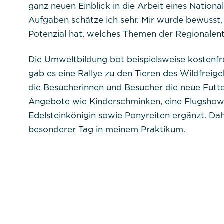
ganz neuen Einblick in die Arbeit eines Nation
Beschreibung:
Aufgaben schätze ich sehr. Mir wurde bewusst,
Potenzial hat, welches Themen der Regionalen
Die Umweltbildung bot beispielsweise kostenfr
gab es eine Rallye zu den Tieren des Wildfrei
die Besucherinnen und Besucher die neue Futt
Angebote wie Kinderschminken, eine Flugshow
Alle akzeptieren
Speichern
Ab
Edelsteinkönigin sowie Ponyreiten ergänzt. Dah
besonderer Tag in meinem Praktikum.
Impressum
Datenschutz