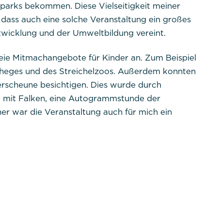
alparks bekommen. Diese Vielseitigkeit meiner
Das Cookie wird von DER PUNKT Consent Management 
zu speichern, ob der Benutzer der Verwendung von Cook
 dass auch eine solche Veranstaltung ein großes
werden keine personenbezogenen Daten gespeichert.
twicklung und der Umweltbildung vereint.
eie Mitmachangebote für Kinder an. Zum Beispiel
geheges und des Streichelzoos. Außerdem konnten
erscheune besichtigen. Dies wurde durch
 mit Falken, eine Autogrammstunde der
lehnen
er war die Veranstaltung auch für mich ein