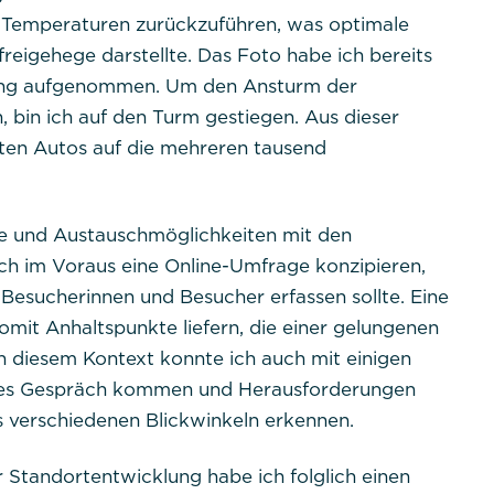
Session
 Temperaturen zurückzuführen, was optimale
freigehege darstellte. Das Foto habe ich bereits
Dieses Cookie ist nativ für PHP-Anwendungen. Das Coo
ltung aufgenommen. Um den Ansturm der
eindeutige Sitzungs-ID eines Benutzers zu speichern und
Benutzersitzung auf der Website zu verwalten. Das Cook
bin ich auf den Turm gestiegen. Aus dieser
gelöscht, wenn alle Browserfenster geschlossen sind.
kten Autos auf die mehreren tausend
cke und Austauschmöglichkeiten mit den
ch im Voraus eine Online-Umfrage konzipieren,
ent
sucherinnen und Besucher erfassen sollte. Eine
omit Anhaltspunkte liefern, die einer gelungenen
tpraktikum
n diesem Kontext konnte ich auch mit einigen
ndes Gespräch kommen und Herausforderungen
dpconsentmanagement
 verschiedenen Blickwinkeln erkennen.
1 Jahr
 Standortentwicklung habe ich folglich einen