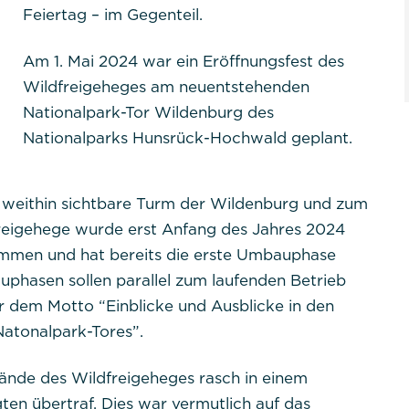
Feiertag – im Gegenteil.
Am 1. Mai 2024 war ein Eröffnungsfest des
Wildfreigeheges am neuentstehenden
Nationalpark-Tor Wildenburg des
er Website benötigt und helfen dabei, unsere Website
Nationalparks Hunsrück-Hochwald geplant.
lichen.
r weithin sichtbare Turm der Wildenburg und zum
freigehege wurde erst Anfang des Jahres 2024
men und hat bereits die erste Umbauphase
uphasen sollen parallel zum laufenden Betrieb
er dem Motto “Einblicke und Ausblicke in den
tpraktikum
Natonalpark-Tores”.
lände des Wildfreigeheges rasch in einem
PHPSESSID
ten übertraf. Dies war vermutlich auf das