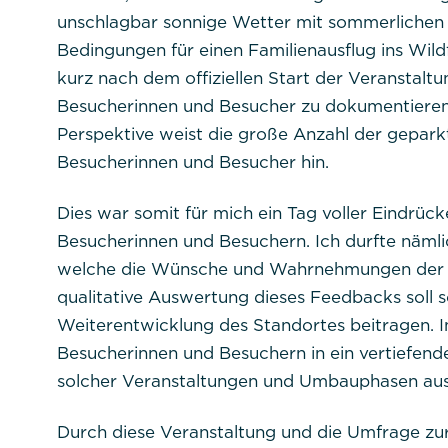
Dauer:
unschlagbar sonnige Wetter mit sommerlichen
Cookies:
Bedingungen für einen Familienausflug ins Wild
kurz nach dem offiziellen Start der Veransta
Beschreibung:
Besucherinnen und Besucher zu dokumentieren, 
Perspektive weist die große Anzahl der gepar
Besucherinnen und Besucher hin.
Dies war somit für mich ein Tag voller Eindrü
Besucherinnen und Besuchern. Ich durfte nämli
Titel:
dpconsentmanagem
welche die Wünsche und Wahrnehmungen der Be
qualitative Auswertung dieses Feedbacks soll s
Anbieter:
Commerzbank Umwel
Weiterentwicklung des Standortes beitragen. I
Besucherinnen und Besuchern in ein vertiefe
Cookie Name:
solcher Veranstaltungen und Umbauphasen aus
Dauer:
Durch diese Veranstaltung und die Umfrage zur
Cookies: