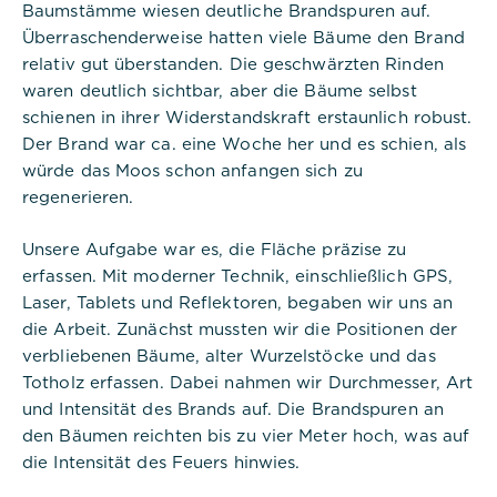
Baumstämme wiesen deutliche Brandspuren auf.
Cookies:
Überraschenderweise hatten viele Bäume den Brand
relativ gut überstanden. Die geschwärzten Rinden
Cookie Name:
waren deutlich sichtbar, aber die Bäume selbst
PHPSESSID
schienen in ihrer Widerstandskraft erstaunlich robust.
Der Brand war ca. eine Woche her und es schien, als
Dauer:
würde das Moos schon anfangen sich zu
Session
regenerieren.
Beschreibung:
Dieses Cookie ist nativ für PHP-
Unsere Aufgabe war es, die Fläche präzise zu
Anwendungen. Das Cookie wird
erfassen. Mit moderner Technik, einschließlich GPS,
verwendet, um die eindeutige
Sitzungs-ID eines Benutzers zu
Laser, Tablets und Reflektoren, begaben wir uns an
speichern und zu identifizieren, um
die Arbeit. Zunächst mussten wir die Positionen der
die Benutzersitzung auf der
verbliebenen Bäume, alter Wurzelstöcke und das
Website zu verwalten. Das Cookie
ist ein Session-Cookie und wird
Totholz erfassen. Dabei nahmen wir Durchmesser, Art
gelöscht, wenn alle Browserfenster
und Intensität des Brands auf. Die Brandspuren an
geschlossen sind.
den Bäumen reichten bis zu vier Meter hoch, was auf
die Intensität des Feuers hinwies.