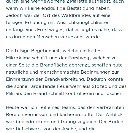
durch eine weggeworfene Zigarette ausgelöst, auch
wenn wir keine endgültige Bestätigung haben.
Jedoch war der Ort des Waldbrandes auf einer
felsigen Erhöhung mit Aussichtsmöglichkeiten
entlang eines Forstweges, daher liegt es nahe, dass
Notwendig
es durch den Menschen verursacht wurde.
Diese werden für die Grundfunktionen der
Die felsige Begebenheit, welche ein kaltes
Website benötigt und helfen dabei, unsere
Mikroklima schafft und der Forstweg, welcher zu
Website nutzbar zu machen sowie Zugriffe auf
einer Seite die Brandfläche abgrenzt, schaffen gute
sichere Bereiche unserer Website ermöglichen.
natürliche und menschgemachte Bedingungen zur
Cookie Informationen anzeigen
Eingrenzung der Brandverbreitung. Dadurch konnte
die schnell arbeitende Feuerwehr aus Stozec und des
Militärs den Brand schnell kontrollieren und löschen.
Titel:
Heute war ich Teil eines Teams, das den verbrannten
PHPSESSID
Bereich vermessen und kartieren sollte. Der Anblick
Anbieter:
war beeindruckend und traurig zugleich. Der Boden
Commerzbank Umweltpraktikum
war tiefschwarz von der Asche, und die