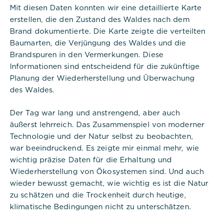
Mit diesen Daten konnten wir eine detaillierte Karte
erstellen, die den Zustand des Waldes nach dem
Brand dokumentierte. Die Karte zeigte die verteilten
Titel:
dpconsentmanagement
Baumarten, die Verjüngung des Waldes und die
Brandspuren in den Vermerkungen. Diese
Anbieter:
Informationen sind entscheidend für die zukünftige
Commerzbank Umweltpraktikum
Planung der Wiederherstellung und Überwachung
des Waldes.
Cookies:
Der Tag war lang und anstrengend, aber auch
Cookie Name:
äußerst lehrreich. Das Zusammenspiel von moderner
dpconsentmanagement
Technologie und der Natur selbst zu beobachten,
war beeindruckend. Es zeigte mir einmal mehr, wie
Dauer:
wichtig präzise Daten für die Erhaltung und
1 Jahr
Wiederherstellung von Ökosystemen sind. Und auch
Beschreibung:
wieder bewusst gemacht, wie wichtig es ist die Natur
Das Cookie wird von DER PUNKT
zu schätzen und die Trockenheit durch heutige,
Consent Management gesetzt und
klimatische Bedingungen nicht zu unterschätzen.
wird verwendet, um zu speichern,
ob der Benutzer der Verwendung