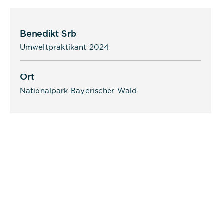
von Cookies zugestimmt hat oder
nicht. Es werden keine
personenbezogenen Daten
Benedikt Srb
gespeichert.
Umweltpraktikant 2024
Ort
Nationalpark Bayerischer Wald
Alle akzeptieren
Speichern
Ablehnen
Impressum
Datenschutz