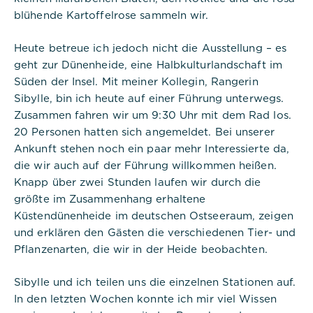
blühende Kartoffelrose sammeln wir.
Titel:
PHPSESSID
Heute betreue ich jedoch nicht die Ausstellung – es
geht zur Dünenheide, eine Halbkulturlandschaft im
Anbieter:
Süden der Insel. Mit meiner Kollegin, Rangerin
Commerzbank Umweltpraktikum
Sibylle, bin ich heute auf einer Führung unterwegs.
Zusammen fahren wir um 9:30 Uhr mit dem Rad los.
Cookies:
20 Personen hatten sich angemeldet. Bei unserer
Ankunft stehen noch ein paar mehr Interessierte da,
Cookie Name:
die wir auch auf der Führung willkommen heißen.
PHPSESSID
Knapp über zwei Stunden laufen wir durch die
größte im Zusammenhang erhaltene
Dauer:
Session
Küstendünenheide im deutschen Ostseeraum, zeigen
und erklären den Gästen die verschiedenen Tier- und
Beschreibung:
Pflanzenarten, die wir in der Heide beobachten.
Dieses Cookie ist nativ für PHP-
Anwendungen. Das Cookie wird
verwendet, um die eindeutige
Sibylle und ich teilen uns die einzelnen Stationen auf.
Sitzungs-ID eines Benutzers zu
In den letzten Wochen konnte ich mir viel Wissen
speichern und zu identifizieren, um