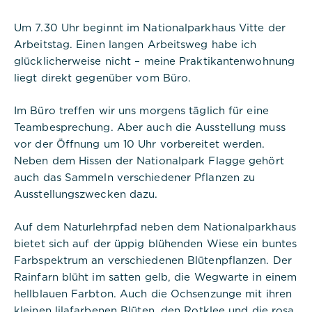
Um 7.30 Uhr beginnt im Nationalparkhaus Vitte der
Arbeitstag. Einen langen Arbeitsweg habe ich
glücklicherweise nicht – meine Praktikantenwohnung
liegt direkt gegenüber vom Büro.
Im Büro treffen wir uns morgens täglich für eine
Teambesprechung. Aber auch die Ausstellung muss
vor der Öffnung um 10 Uhr vorbereitet werden.
Neben dem Hissen der Nationalpark Flagge gehört
auch das Sammeln verschiedener Pflanzen zu
Notwendig
Ausstellungszwecken dazu.
Diese werden für die Grundfunktionen der
Website benötigt und helfen dabei, unsere
Auf dem Naturlehrpfad neben dem Nationalparkhaus
Website nutzbar zu machen sowie Zugriffe auf
bietet sich auf der üppig blühenden Wiese ein buntes
sichere Bereiche unserer Website ermöglichen.
Farbspektrum an verschiedenen Blütenpflanzen. Der
Rainfarn blüht im satten gelb, die Wegwarte in einem
Cookie Informationen anzeigen
hellblauen Farbton. Auch die Ochsenzunge mit ihren
kleinen lilafarbenen Blüten, den Rotklee und die rosa