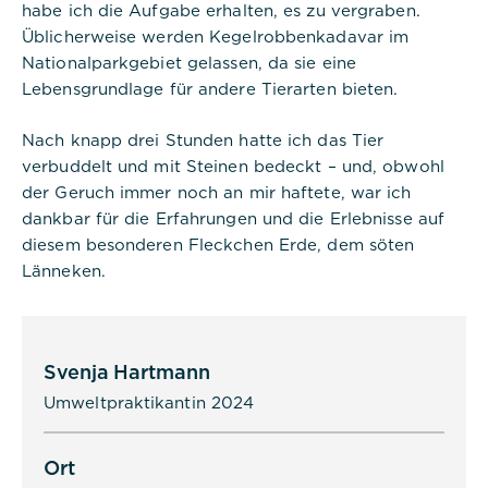
habe ich die Aufgabe erhalten, es zu vergraben.
Dauer:
1 Jahr
Üblicherweise werden Kegelrobbenkadavar im
Nationalparkgebiet gelassen, da sie eine
Beschreibung:
Lebensgrundlage für andere Tierarten bieten.
Das Cookie wird von DER PUNKT
Consent Management gesetzt und
wird verwendet, um zu speichern,
Nach knapp drei Stunden hatte ich das Tier
ob der Benutzer der Verwendung
verbuddelt und mit Steinen bedeckt – und, obwohl
von Cookies zugestimmt hat oder
der Geruch immer noch an mir haftete, war ich
nicht. Es werden keine
personenbezogenen Daten
dankbar für die Erfahrungen und die Erlebnisse auf
gespeichert.
diesem besonderen Fleckchen Erde, dem söten
Länneken.
Svenja Hartmann
Umweltpraktikantin 2024
Alle akzeptieren
Ort
Speichern