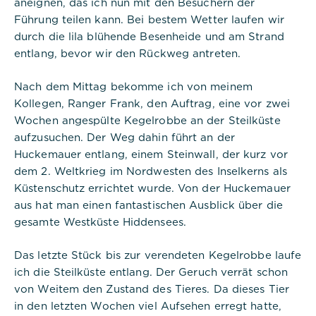
aneignen, das ich nun mit den Besuchern der
die Benutzersitzung auf der
Website zu verwalten. Das Cookie
Führung teilen kann. Bei bestem Wetter laufen wir
ist ein Session-Cookie und wird
durch die lila blühende Besenheide und am Strand
gelöscht, wenn alle Browserfenster
entlang, bevor wir den Rückweg antreten.
geschlossen sind.
Nach dem Mittag bekomme ich von meinem
Kollegen, Ranger Frank, den Auftrag, eine vor zwei
Wochen angespülte Kegelrobbe an der Steilküste
aufzusuchen. Der Weg dahin führt an der
Titel:
Huckemauer entlang, einem Steinwall, der kurz vor
dpconsentmanagement
dem 2. Weltkrieg im Nordwesten des Inselkerns als
Küstenschutz errichtet wurde. Von der Huckemauer
Anbieter:
aus hat man einen fantastischen Ausblick über die
Commerzbank Umweltpraktikum
gesamte Westküste Hiddensees.
Cookies:
Das letzte Stück bis zur verendeten Kegelrobbe laufe
ich die Steilküste entlang. Der Geruch verrät schon
Cookie Name:
von Weitem den Zustand des Tieres. Da dieses Tier
dpconsentmanagement
in den letzten Wochen viel Aufsehen erregt hatte,