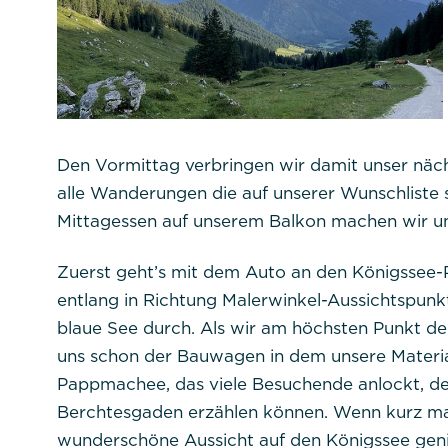
Notwendig
Diese werden für die Grundfunktionen d
sichere Bereiche unserer Website ermög
Den Vormittag verbringen wir damit unser näch
Cookie Informationen anzeigen
alle Wanderungen die auf unserer Wunschliste
Mittagessen auf unserem Balkon machen wir un
Titel:
PHPSESSID
Zuerst geht’s mit dem Auto an den Königssee-P
entlang in Richtung Malerwinkel-Aussichtspun
Anbieter:
Commerzbank Umwel
blaue See durch. Als wir am höchsten Punkt 
uns schon der Bauwagen in dem unsere Material
Cookie Name:
Pappmachee, das viele Besuchende anlockt, de
Berchtesgaden erzählen können. Wenn kurz mal
Dauer:
wunderschöne Aussicht auf den Königssee gen