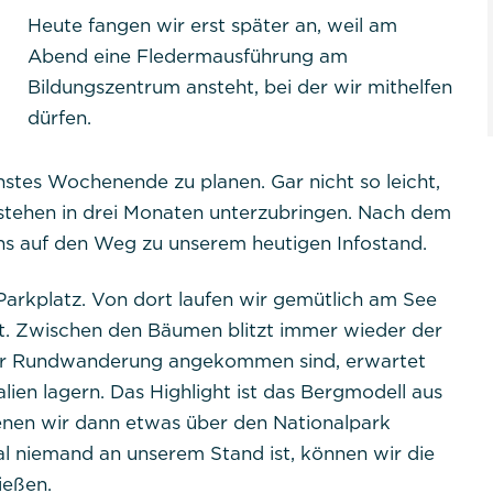
Heute fangen wir erst später an, weil am
Abend eine Fledermausführung am
Bildungszentrum ansteht, bei der wir mithelfen
er Website benötigt und helfen dabei, unsere Website
dürfen.
lichen.
stes Wochenende zu planen. Gar nicht so leicht,
 stehen in drei Monaten unterzubringen. Nach dem
s auf den Weg zu unserem heutigen Infostand.
arkplatz. Von dort laufen wir gemütlich am See
kt. Zwischen den Bäumen blitzt immer wieder der
tpraktikum
der Rundwanderung angekommen sind, erwartet
ien lagern. Das Highlight ist das Bergmodell aus
PHPSESSID
nen wir dann etwas über den Nationalpark
 niemand an unserem Stand ist, können wir die
Session
ießen.