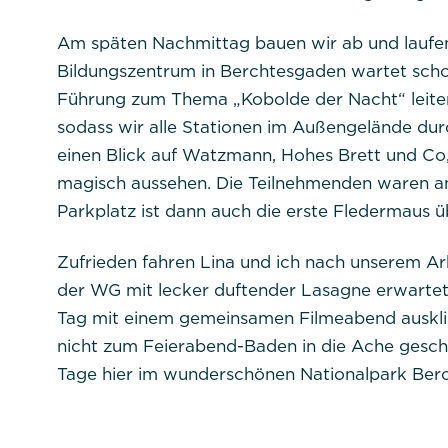
Cookies:
Am späten Nachmittag bauen wir ab und laufe
Beschreibung:
Bildungszentrum in Berchtesgaden wartet schon
Führung zum Thema „Kobolde der Nacht“ leiten 
sodass wir alle Stationen im Außengelände du
einen Blick auf Watzmann, Hohes Brett und Co,
magisch aussehen. Die Teilnehmenden waren am
Parkplatz ist dann auch die erste Fledermaus 
Titel:
dpconsentmanagem
Anbieter:
Commerzbank Umwel
Zufrieden fahren Lina und ich nach unserem Ar
der WG mit lecker duftender Lasagne erwartet.
Tag mit einem gemeinsamen Filmeabend ausklinge
Cookie Name:
nicht zum Feierabend-Baden in die Ache gescha
Tage hier im wunderschönen Nationalpark Ber
Dauer:
Cookies:
Beschreibung: