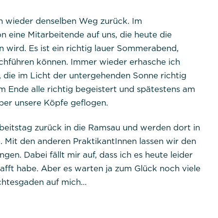
Dieses Cookie ist nativ für PHP-Anwendungen. Das Coo
eindeutige Sitzungs-ID eines Benutzers zu speichern und
n wieder denselben Weg zurück. Im
Benutzersitzung auf der Website zu verwalten. Das Cook
 eine Mitarbeitende auf uns, die heute die
gelöscht, wenn alle Browserfenster geschlossen sind.
wird. Es ist ein richtig lauer Sommerabend,
rchführen können. Immer wieder erhasche ich
 die im Licht der untergehenden Sonne richtig
 Ende alle richtig begeistert und spätestens am
über unsere Köpfe geflogen.
ent
tpraktikum
beitstag zurück in die Ramsau und werden dort in
 Mit den anderen PraktikantInnen lassen wir den
n. Dabei fällt mir auf, dass ich es heute leider
dpconsentmanagement
fft habe. Aber es warten ja zum Glück noch viele
chtesgaden auf mich…
1 Jahr
Das Cookie wird von DER PUNKT Consent Management 
zu speichern, ob der Benutzer der Verwendung von Cook