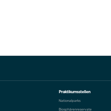
werden keine personenbezogenen Daten gespeichert.
lehnen
Praktikumsstellen
Nationalparks
Biosphärenreservate