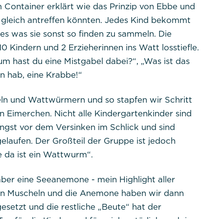
 Container erklärt wie das Prinzip von Ebbe und
Dieses Cookie ist nativ für PHP-Anwendungen. Das Coo
t gleich antreffen könnten. Jedes Kind bekommt
eindeutige Sitzungs-ID eines Benutzers zu speichern und
les was sie sonst so finden zu sammeln. Die
Benutzersitzung auf der Website zu verwalten. Das Cook
gelöscht, wenn alle Browserfenster geschlossen sind.
10 Kindern und 2 Erzieherinnen ins Watt losstiefle.
 hast du eine Mistgabel dabei?“, „Was ist das
n hab, eine Krabbe!“
ln und Wattwürmern und so stapfen wir Schritt
ent
en Eimerchen. Nicht alle Kindergartenkinder sind
ngst vor dem Versinken im Schlick und sind
tpraktikum
elaufen. Der Großteil der Gruppe ist jedoch
e da ist ein Wattwurm“.
dpconsentmanagement
ber eine Seeanemone - mein Highlight aller
den Muscheln und die Anemone haben wir dann
1 Jahr
setzt und die restliche „Beute“ hat der
Das Cookie wird von DER PUNKT Consent Management 