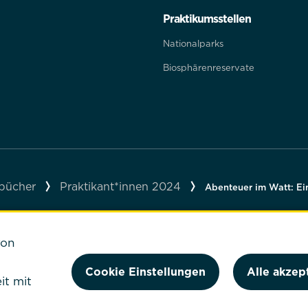
Praktikumsstellen
Nationalparks
Biosphärenreservate
bücher
Praktikant*innen 2024
Abenteuer im Watt: Ei
von
eise
Cookie Einstellungen
Cookie Einstellungen
Alle akzep
it mit