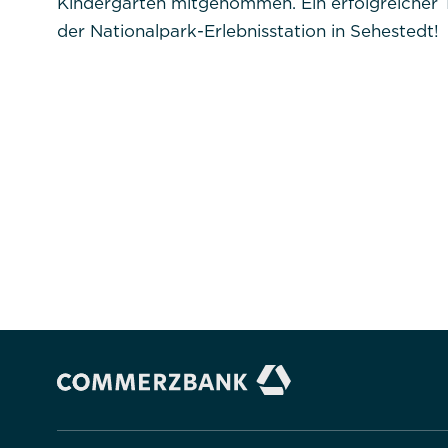
Kindergarten mitgenommen. Ein erfolgreicher Ta
Beschreibung:
der Nationalpark-Erlebnisstation in Sehestedt!
Alle akzeptieren
Speichern
Ab
Impressum
Datenschutz