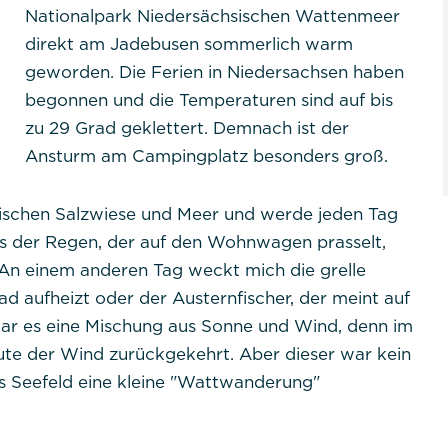
Nationalpark Niedersächsischen Wattenmeer
direkt am Jadebusen sommerlich warm
geworden. Die Ferien in Niedersachsen haben
begonnen und die Temperaturen sind auf bis
er Website benötigt und helfen dabei, unsere Website
zu 29 Grad geklettert. Demnach ist der
lichen.
Ansturm am Campingplatz besonders groß.
ischen Salzwiese und Meer und werde jeden Tag
es der Regen, der auf den Wohnwagen prasselt,
 An einem anderen Tag weckt mich die grelle
 aufheizt oder der Austernfischer, der meint auf
tpraktikum
r es eine Mischung aus Sonne und Wind, denn im
eute der Wind zurückgekehrt. Aber dieser war kein
s Seefeld eine kleine "Wattwanderung"
PHPSESSID
Session