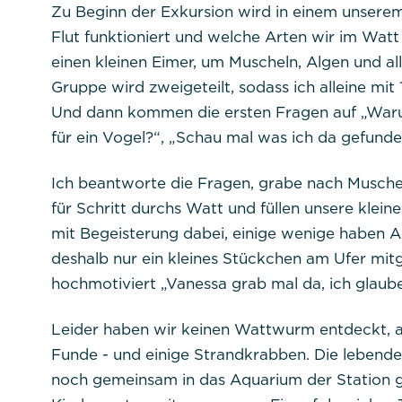
Zu Beginn der Exkursion wird in einem unserem
Cookies:
Flut funktioniert und welche Arten wir im Wat
Beschreibung:
einen kleinen Eimer, um Muscheln, Algen und al
Gruppe wird zweigeteilt, sodass ich alleine mit 
Und dann kommen die ersten Fragen auf „Warum
für ein Vogel?“, „Schau mal was ich da gefunde
Ich beantworte die Fragen, grabe nach Musche
Titel:
dpconsentmanagem
für Schritt durchs Watt und füllen unsere klein
mit Begeisterung dabei, einige wenige haben A
Anbieter:
Commerzbank Umwel
deshalb nur ein kleines Stückchen am Ufer mitg
hochmotiviert „Vanessa grab mal da, ich glaub
Cookie Name:
Leider haben wir keinen Wattwurm entdeckt, a
Funde - und einige Strandkrabben. Die leben
Dauer:
Cookies:
noch gemeinsam in das Aquarium der Station ge