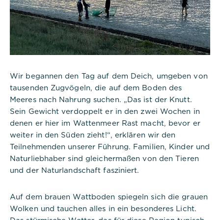
Wir begannen den Tag auf dem Deich, umgeben von
tausenden Zugvögeln, die auf dem Boden des
Meeres nach Nahrung suchen. „Das ist der Knutt.
Sein Gewicht verdoppelt er in den zwei Wochen in
denen er hier im Wattenmeer Rast macht, bevor er
Notwendig
weiter in den Süden zieht!“, erklären wir den
Teilnehmenden unserer Führung. Familien, Kinder und
Diese werden für die Grundfunktionen der
Naturliebhaber sind gleichermaßen von den Tieren
Website benötigt und helfen dabei, unsere
und der Naturlandschaft fasziniert.
Website nutzbar zu machen sowie Zugriffe auf
sichere Bereiche unserer Website ermöglichen.
Auf dem brauen Wattboden spiegeln sich die grauen
Wolken und tauchen alles in ein besonderes Licht.
Cookie Informationen anzeigen
Das stürmische Wetter, das für diese Region typisch