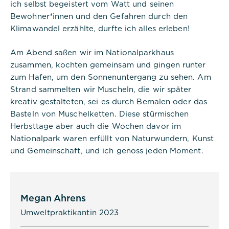
speichern und zu identifizieren, um
ich selbst begeistert vom Watt und seinen
die Benutzersitzung auf der
Bewohner*innen und den Gefahren durch den
Website zu verwalten. Das Cookie
Klimawandel erzählte, durfte ich alles erleben!
ist ein Session-Cookie und wird
gelöscht, wenn alle Browserfenster
geschlossen sind.
Am Abend saßen wir im Nationalparkhaus
zusammen, kochten gemeinsam und gingen runter
zum Hafen, um den Sonnenuntergang zu sehen. Am
Strand sammelten wir Muscheln, die wir später
kreativ gestalteten, sei es durch Bemalen oder das
Basteln von Muschelketten. Diese stürmischen
Titel:
Herbsttage aber auch die Wochen davor im
dpconsentmanagement
Nationalpark waren erfüllt von Naturwundern, Kunst
Anbieter:
und Gemeinschaft, und ich genoss jeden Moment.
Commerzbank Umweltpraktikum
Cookies:
Megan Ahrens
Cookie Name:
Umweltpraktikantin 2023
dpconsentmanagement