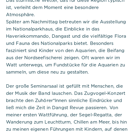
ist, verleiht dem Moment eine besondere
Atmosphäre.
Titel:
Später am Nachmittag betreuten wir die Ausstellung
PHPSESSID
im Nationalparkhaus, die Einblicke in das
Anbieter:
Haveriekommando, Dangast und die vielfältige Flora
Commerzbank Umweltpraktikum
und Fauna des Nationalparks bietet. Besonders
fasziniert sind Kinder von den Aquarien, die Beifang
Cookies:
aus der Nordseefischerei zeigen. Oft waren wir im
Watt unterwegs, um Fundstücke für die Aquarien zu
Cookie Name:
sammeln, um diese neu zu gestalten.
PHPSESSID
Der große Seminarsaal ist gefüllt mit Menschen, die
Dauer:
der Musik der Band lauschen. Das Zugvogel-Konzert
Session
brachte den Zuhörer*Innen sinnliche Eindrücke und
ließ mich die Zeit in Dangst Revue passieren. Von
Beschreibung:
Dieses Cookie ist nativ für PHP-
meiner ersten Wattführung, der Segel-Regatta, der
Anwendungen. Das Cookie wird
Wanderung zum Leuchtturm, Chillen am Meer, bis hin
verwendet, um die eindeutige
zu meinen eigenen Führungen mit Kindern, auf denen
Sitzungs-ID eines Benutzers zu