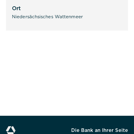
Dauer:
Ort
1 Jahr
Niedersächsisches Wattenmeer
Beschreibung:
Das Cookie wird von DER PUNKT
Consent Management gesetzt und
wird verwendet, um zu speichern,
ob der Benutzer der Verwendung
von Cookies zugestimmt hat oder
nicht. Es werden keine
personenbezogenen Daten
gespeichert.
Alle akzeptieren
Die Bank an Ihrer Seite
Speichern