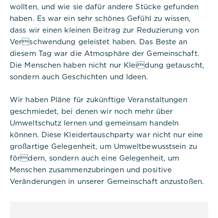
verwendet, um die eindeutige
wollten, und wie sie dafür andere Stücke gefunden
Sitzungs-ID eines Benutzers zu
haben. Es war ein sehr schönes Gefühl zu wissen,
speichern und zu identifizieren, um
die Benutzersitzung auf der
dass wir einen kleinen Beitrag zur Reduzierung von
Website zu verwalten. Das Cookie
Verschwendung geleistet haben. Das Beste an
ist ein Session-Cookie und wird
diesem Tag war die Atmosphäre der Gemeinschaft.
gelöscht, wenn alle Browserfenster
geschlossen sind.
Die Menschen haben nicht nur Kleidung getauscht,
sondern auch Geschichten und Ideen.
Wir haben Pläne für zukünftige Veranstaltungen
geschmiedet, bei denen wir noch mehr über
Umweltschutz lernen und gemeinsam handeln
Titel:
können. Diese Kleidertauschparty war nicht nur eine
dpconsentmanagement
großartige Gelegenheit, um Umweltbewusstsein zu
fördern, sondern auch eine Gelegenheit, um
Anbieter:
Menschen zusammenzubringen und positive
Commerzbank Umweltpraktikum
Veränderungen in unserer Gemeinschaft anzustoßen.
Cookies:
Cookie Name: