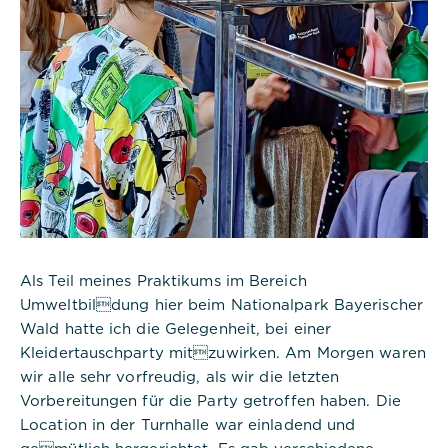
Als Teil meines Praktikums im Bereich
Umweltbildung hier beim Nationalpark Bayerischer
Notwendig
Wald hatte ich die Gelegenheit, bei einer
Diese werden für die Grundfunktionen der
Kleidertauschparty mitzuwirken. Am Morgen waren
Website benötigt und helfen dabei, unsere
wir alle sehr vorfreudig, als wir die letzten
Website nutzbar zu machen sowie Zugriffe auf
Vorbereitungen für die Party getroffen haben. Die
sichere Bereiche unserer Website ermöglichen.
Location in der Turnhalle war einladend und
gemütlich hergerichtet. Es gab verschiedene