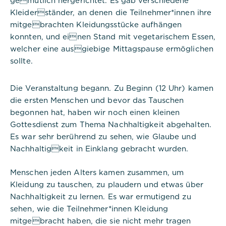
Cookie Informationen anzeigen
Kleiderständer, an denen die Teilnehmer*innen ihre
mitgebrachten Kleidungsstücke aufhängen
konnten, und einen Stand mit vegetarischem Essen,
Titel:
welcher eine ausgiebige Mittagspause ermöglichen
PHPSESSID
sollte.
Anbieter:
Die Veranstaltung begann. Zu Beginn (12 Uhr) kamen
Commerzbank Umweltpraktikum
die ersten Menschen und bevor das Tauschen
Cookies:
begonnen hat, haben wir noch einen kleinen
Gottesdienst zum Thema Nachhaltigkeit abgehalten.
Es war sehr berührend zu sehen, wie Glaube und
Cookie Name:
PHPSESSID
Nachhaltigkeit in Einklang gebracht wurden.
Dauer:
Menschen jeden Alters kamen zusammen, um
Session
Kleidung zu tauschen, zu plaudern und etwas über
Nachhaltigkeit zu lernen. Es war ermutigend zu
Beschreibung:
sehen, wie die Teilnehmer*innen Kleidung
Dieses Cookie ist nativ für PHP-
Anwendungen. Das Cookie wird
mitgebracht haben, die sie nicht mehr tragen