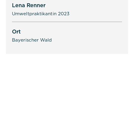
dpconsentmanagement
Lena Renner
Umweltpraktikantin 2023
Dauer:
1 Jahr
Ort
Beschreibung:
Bayerischer Wald
Das Cookie wird von DER PUNKT
Consent Management gesetzt und
wird verwendet, um zu speichern,
ob der Benutzer der Verwendung
von Cookies zugestimmt hat oder
nicht. Es werden keine
personenbezogenen Daten
gespeichert.
Alle akzeptieren