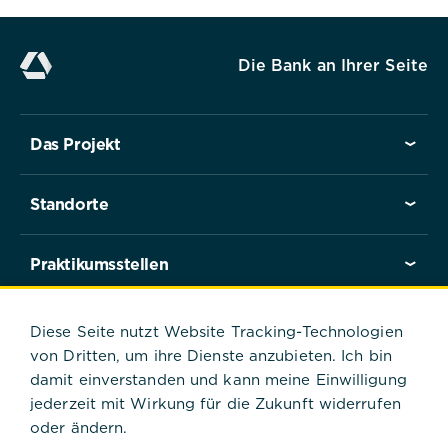
Speichern
Die Bank an Ihrer Seite
Ablehnen
Das Projekt
Impressum
Datenschutz
Standorte
Praktikumsstellen
Praktikant*innen berichten
Diese Seite nutzt Website Tracking-Technologien
von Dritten, um ihre Dienste anzubieten. Ich bin
damit einverstanden und kann meine Einwilligung
jederzeit mit Wirkung für die Zukunft widerrufen
Startseite
Praktikant*innen berichten
oder ändern.