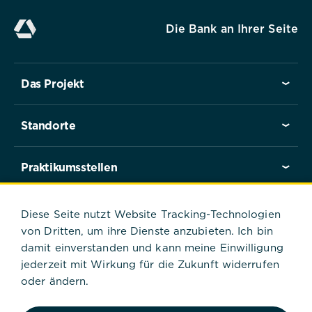
Speichern
Die Bank an Ihrer Seite
Ablehnen
Das Projekt
Impressum
Datenschutz
Standorte
Praktikumsstellen
Praktikant*innen berichten
Diese Seite nutzt Website Tracking-Technologien
von Dritten, um ihre Dienste anzubieten. Ich bin
damit einverstanden und kann meine Einwilligung
jederzeit mit Wirkung für die Zukunft widerrufen
Startseite
Praktikant*innen berichten
oder ändern.
Tagebücher
Praktikant*innen 2023