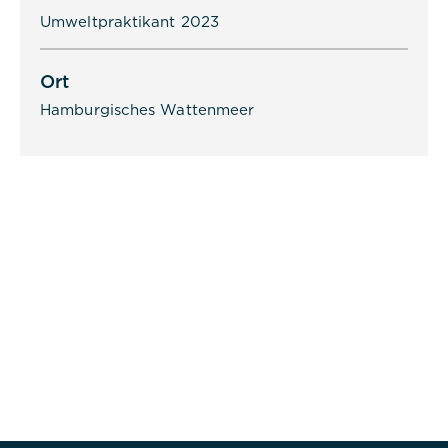
dpconsentmanagement
Umweltpraktikant 2023
Dauer:
1 Jahr
Ort
Hamburgisches Wattenmeer
Beschreibung:
Das Cookie wird von DER PUNKT
Consent Management gesetzt und
wird verwendet, um zu speichern,
ob der Benutzer der Verwendung
von Cookies zugestimmt hat oder
nicht. Es werden keine
personenbezogenen Daten
gespeichert.
Alle akzeptieren