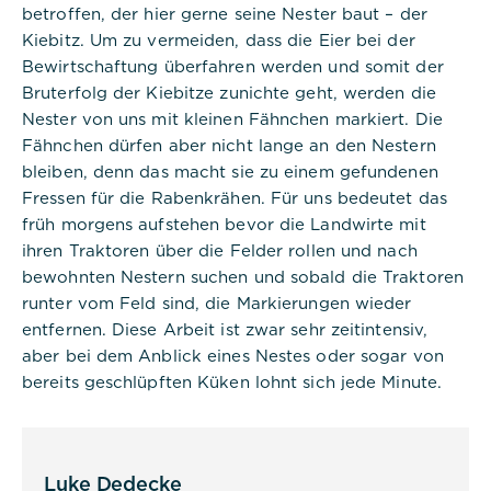
Sitzungs-ID eines Benutzers zu
betroffen, der hier gerne seine Nester baut – der
speichern und zu identifizieren, um
Kiebitz. Um zu vermeiden, dass die Eier bei der
die Benutzersitzung auf der
Bewirtschaftung überfahren werden und somit der
Website zu verwalten. Das Cookie
ist ein Session-Cookie und wird
Bruterfolg der Kiebitze zunichte geht, werden die
gelöscht, wenn alle Browserfenster
Nester von uns mit kleinen Fähnchen markiert. Die
geschlossen sind.
Fähnchen dürfen aber nicht lange an den Nestern
bleiben, denn das macht sie zu einem gefundenen
Fressen für die Rabenkrähen. Für uns bedeutet das
früh morgens aufstehen bevor die Landwirte mit
ihren Traktoren über die Felder rollen und nach
bewohnten Nestern suchen und sobald die Traktoren
Titel:
dpconsentmanagement
runter vom Feld sind, die Markierungen wieder
entfernen. Diese Arbeit ist zwar sehr zeitintensiv,
Anbieter:
aber bei dem Anblick eines Nestes oder sogar von
Commerzbank Umweltpraktikum
bereits geschlüpften Küken lohnt sich jede Minute.
Cookies:
Cookie Name:
Luke Dedecke