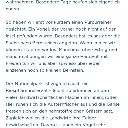
Cookie Informationen anzeigen
wahrnehmen. Besondere Tage häufen sich eigentlich
nur so.
So haben wir erst vor kurzem einen Purpurreiher
Titel:
gesichtet. Ein Vogel, der vorher noch nicht auf der
PHPSESSID
Insel gefunden wurde. Besonders hat es uns aber die
Anbieter:
Suche nach Bernsteinen angetan. Wann immer wir
Commerzbank Umweltpraktikum
können, stapfen wir los. Manchmal ohne Erfolg und
manchmal bringen wir eine ganze Handvoll mit.
Cookies:
Freuen tun wir uns aber sowieso über jeden
einzelnen noch so kleinen Bernstein.
Cookie Name:
PHPSESSID
Der Nationalpark ist zugleich auch ein
Biosphärenreservat – leicht zu erkennen an den
Dauer:
vielen landwirtschaftlichen Flächen im Innengroden.
Session
Hier ruhen sich die Austernfischer aus und die Gänse
Beschreibung:
fressen sich an den nährstoffreichen Gräsern satt.
Dieses Cookie ist nativ für PHP-
Zugleich wollen die Landwirte ihre Felder
Anwendungen. Das Cookie wird
bewirtschaften. Davon ist auch ein Vogel sehr
verwendet, um die eindeutige