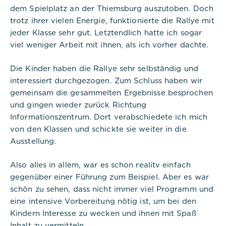
dem Spielplatz an der Thiemsburg auszutoben. Doch
Cookies:
trotz ihrer vielen Energie, funktionierte die Rallye mit
jeder Klasse sehr gut. Letztendlich hatte ich sogar
Cookie Name:
viel weniger Arbeit mit ihnen, als ich vorher dachte.
PHPSESSID
Die Kinder haben die Rallye sehr selbständig und
Dauer:
interessiert durchgezogen. Zum Schluss haben wir
Session
gemeinsam die gesammelten Ergebnisse besprochen
und gingen wieder zurück Richtung
Beschreibung:
Dieses Cookie ist nativ für PHP-
Informationszentrum. Dort verabschiedete ich mich
Anwendungen. Das Cookie wird
von den Klassen und schickte sie weiter in die
verwendet, um die eindeutige
Ausstellung.
Sitzungs-ID eines Benutzers zu
speichern und zu identifizieren, um
die Benutzersitzung auf der
Also alles in allem, war es schon realitv einfach
Website zu verwalten. Das Cookie
gegenüber einer Führung zum Beispiel. Aber es war
ist ein Session-Cookie und wird
gelöscht, wenn alle Browserfenster
schön zu sehen, dass nicht immer viel Programm und
geschlossen sind.
eine intensive Vorbereitung nötig ist, um bei den
Kindern Interesse zu wecken und ihnen mit Spaß
Inhalt zu vermitteln