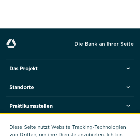
ob der Benutzer der Verwendung
von Cookies zugestimmt hat oder
nicht. Es werden keine
personenbezogenen Daten
gespeichert.
Die Bank an Ihrer Seite
Das Projekt
Alle akzeptieren
Standorte
Speichern
Praktikumsstellen
Ablehnen
Praktikant*innen berichten
Diese Seite nutzt Website Tracking-Technologien
Impressum
Datenschutz
von Dritten, um ihre Dienste anzubieten. Ich bin