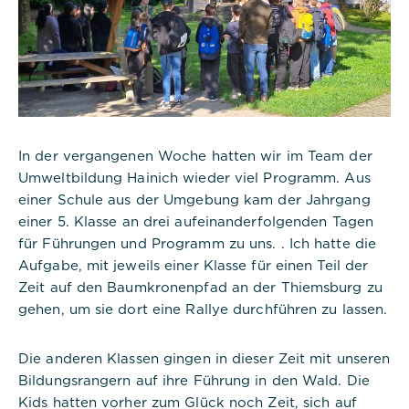
Notwendig
Diese werden für die Grundfunktionen der
In der vergangenen Woche hatten wir im Team der
Website benötigt und helfen dabei, unsere
Umweltbildung Hainich wieder viel Programm. Aus
Website nutzbar zu machen sowie Zugriffe auf
einer Schule aus der Umgebung kam der Jahrgang
sichere Bereiche unserer Website ermöglichen.
einer 5. Klasse an drei aufeinanderfolgenden Tagen
für Führungen und Programm zu uns. . Ich hatte die
Cookie Informationen anzeigen
Aufgabe, mit jeweils einer Klasse für einen Teil der
Zeit auf den Baumkronenpfad an der Thiemsburg zu
gehen, um sie dort eine Rallye durchführen zu lassen.
Titel:
PHPSESSID
Die anderen Klassen gingen in dieser Zeit mit unseren
Bildungsrangern auf ihre Führung in den Wald. Die
Anbieter:
Commerzbank Umweltpraktikum
Kids hatten vorher zum Glück noch Zeit, sich auf