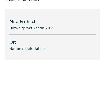
Titel:
Mira Fröhlich
dpconsentmanagement
Umweltpraktikantin 2025
Anbieter:
Commerzbank Umweltpraktikum
Ort
Cookies:
Nationalpark Hainich
Cookie Name:
dpconsentmanagement
Dauer:
1 Jahr
Beschreibung:
Das Cookie wird von DER PUNKT
Consent Management gesetzt und
wird verwendet, um zu speichern,