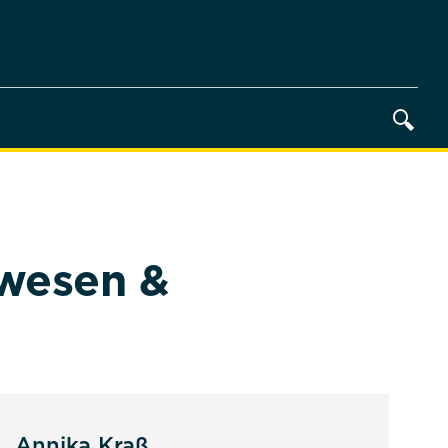
nwesen &
Annika Kraß